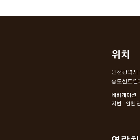
위치
인천광역시 
송도센트럴
네비게이션
지번
인천 연