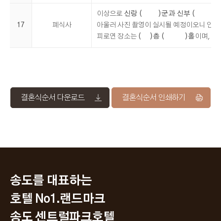
이상으로
신랑 ( )군과 신부 ( )양
17
폐식사
아울러 사진 촬영이 실시될 예정이오니 안내
피로연 장소는
( )층 ( )홀
이며, 
결혼식순서 다운로드
결혼식순서 인쇄하기
송도를 대표하는
호텔 No1.랜드마크
송도 센트럴파크호텔