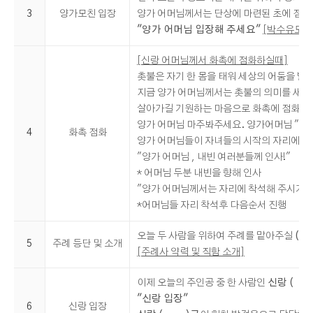
3
양가모친 입장
양가 어머님께서는 단상에 마련된 초에 점
"양가 어머님 입장해 주세요"
[박수유도]
[신랑 어머님께서 화촉에 점화하실때]
촛불은 자기 한 몸을 태워 세상의 어둠을 밝
지금 양가 어머님께서는 촛불의 의미를 새기
살아가길 기원하는 마음으로 화촉에 점화하고
양가 어머님 마주봐주세요. 양가어머님 "맞
4
화촉 점화
양가 어머님들이 자녀들의 시작의 자리에 참
"양가 어머님 , 내빈 여러분들께 인사!"
* 어머님 두분 내빈을 향해 인사
"양가 어머님께서는 자리에 착석해 주시기 
*어머님들 자리 착석후 다음순서 진행
오늘 두 사람을 위하여 주례를 맡아주실
(
5
주례 등단 및 소개
[주례사 약력 및 직함 소개]
이제 오늘의 주인공 중 한 사람인
신랑 ( 
"신랑 입장"
6
신랑 입장