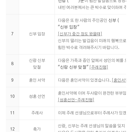
신랑 ( )군
이 힘찬 발걸음으로 당당하
내빈 여러분께서는 큰 박수로 맞이하여 주시
다음은 또 한 사람의 주인공인
신부 ( )
"신부 입장"
7
신부 입장
[신부가 중간 정도 왔을때]
신부의 떨리는 발검음이 미래의 행복으로 
힘찬 박수로 격려해주시기 바랍니다.
신랑 신부
다음은 가족과 증인 앞에서 성인의 예를 드
8
맞절
"신랑 신부 맞절"
[주례진행]
9
혼인 서약
다음은 혼인서약이 있겠습니다.
[혼인서약-
혼인서약에 이어 두사람이 완전한 부부임을
10
성혼 선언
[성혼선언-주례진행]
11
주례사
이제 주례 선생님으로부터 주례사가 있겠습
신랑, 신부는 주례 선생님의 말씀을 잊지 마
12
축가