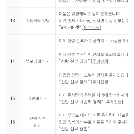
다음은 두사람을 위한 축가가 있겠습니다.
[
다음은 웨딩케익 컷팅이 있겠습니다.
13
웨딩케익 컷팅
제가 먼저 하나, 둘, 셋하면 신랑 신부는 
"하나 둘 셋"
[박수유도]
이제 신랑 신부가 지금까지 두 사람을 이렇
먼저 신부 부모님께 인사를 올리겠습니다.
14
부모님께 인사
"신랑 신부 경례"
[주례진행]
다음은 신랑 부모님께 인사를 올리겠습니다
"신랑 신부 경례"
[주례진행]
이제 두사람의 축복된 자리에 참석하시어 빛
15
내빈께 인사
"신랑 신부 내빈께 경례"
[주례진행]
이제 부부로 태어난 이들 두사람이 새로운 인
신랑 신부
16
힘찬 축복의 박수로 이들을 축하해 주시기 
행진
"신랑 신부 행진"