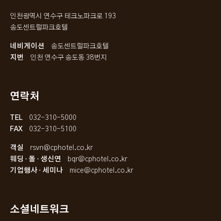
인천광역시 연수구 테크노파크로 193
송도센트럴파크호텔
네비게이션
송도센트럴파크호텔
지번
인천 연수구 송도동 38번지
연락처
TEL
032-310-5000
FAX
032-310-5100
객실
rsvn@cphotel.co.kr
웨딩 · 돌 · 생신연
bqr@cphotel.co.kr
기업행사 · 세미나
mice@cphotel.co.kr
소셜네트워크